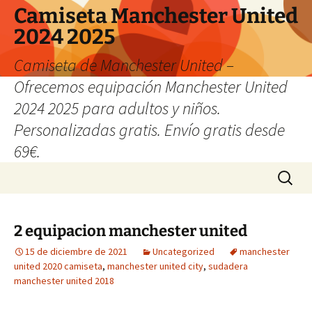
Camiseta Manchester United
2024 2025
Camiseta de Manchester United –
Ofrecemos equipación Manchester United
2024 2025 para adultos y niños.
Personalizadas gratis. Envío gratis desde
69€.
Saltar
Buscar:
al
contenido
2 equipacion manchester united
15 de diciembre de 2021
Uncategorized
manchester
united 2020 camiseta
,
manchester united city
,
sudadera
manchester united 2018