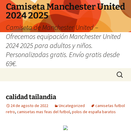
Camiseta Manchester United
2024 2025
Camiseta de Manchester United –
Ofrecemos equipación Manchester United
2024 2025 para adultos y niños.
Personalizadas gratis. Envío gratis desde
69€.
Saltar
Buscar:
al
contenido
calidad tailandia
24 de agosto de 2022
Uncategorized
camisetas futbol
retro
,
camisetas mas feas del futbol
,
polos de españa baratos