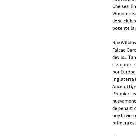
Chelsea. En
Women’s Sup
de su club 
potente la
Ray Wilkin
Falcao Garc
devils». Ta
siempre se 
por Europa.
Inglaterra (
Ancelotti, 
Premier Le
nuevamente
de penalti 
hoy la vict
primera est