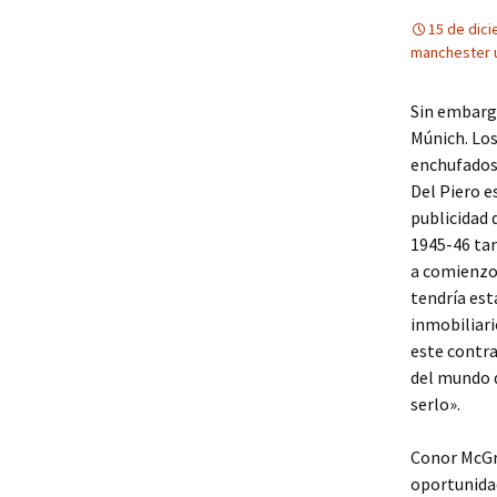
15 de dic
manchester u
Sin embargo
Múnich. Los
enchufados 
Del Piero e
publicidad 
1945-46 ta
a comienzos
tendría est
inmobiliari
este contra
del mundo d
serlo».
Conor McGre
oportunidad