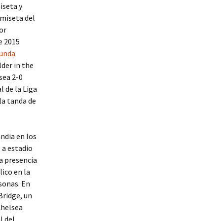
iseta y
amiseta del
or
e 2015
unda
lder in the
sea 2-0
l de la Liga
la tanda de
andia en los
 a estadio
a presencia
ico en la
rsonas. En
Bridge, un
Chelsea
l del