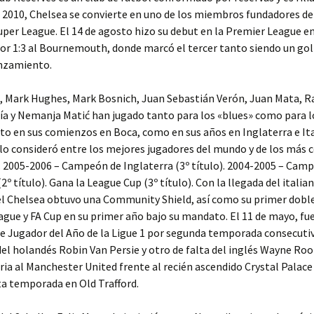
 2010, Chelsea se convierte en uno de los miembros fundadores de 
er League. El 14 de agosto hizo su debut en la Premier League en 
por 1:3 al Bournemouth, donde marcó el tercer tanto siendo un gol
nzamiento.
s, Mark Hughes, Mark Bosnich, Juan Sebastián Verón, Juan Mata, 
ía y Nemanja Matić han jugado tanto para los «blues» como para l
nto en sus comienzos en Boca, como en sus años en Inglaterra e Ita
lo consideró entre los mejores jugadores del mundo y de los más 
 2005-2006 – Campeón de Inglaterra (3º título). 2004-2005 – Cam
2º título). Gana la League Cup (3º título). Con la llegada del italia
el Chelsea obtuvo una Community Shield, así como su primer dobl
ague y FA Cup en su primer año bajo su mandato. El 11 de mayo, f
 Jugador del Año de la Ligue 1 por segunda temporada consecutiv
del holandés Robin Van Persie y otro de falta del inglés Wayne Ro
oria al Manchester United frente al recién ascendido Crystal Palace 
a temporada en Old Trafford.