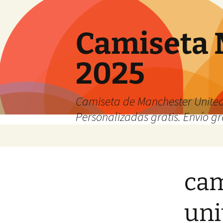
Camiseta 
2025
Camiseta de Manchester United
Personalizadas gratis. Envío gr
Saltar
al
contenido
cam
uni