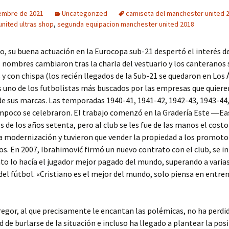
iembre de 2021
Uncategorized
camiseta del manchester united 
nited ultras shop
,
segunda equipacion manchester united 2018
, su buena actuación en la Eurocopa sub-21 despertó el interés d
 nombres cambiaron tras la charla del vestuario y los canteranos 
y con chispa (los recién llegados de la Sub-21 se quedaron en Los 
s uno de los futbolistas más buscados por las empresas que quiere
de sus marcas. Las temporadas 1940-41, 1941-42, 1942-43, 1943-44,
mpoco se celebraron. El trabajo comenzó en la Gradería Este ―E
 de los años setenta, pero al club se les fue de las manos el costo
a modernización y tuvieron que vender la propiedad a los promoto
os. En 2007, Ibrahimović firmó un nuevo contrato con el club, se 
to lo hacía el jugador mejor pagado del mundo, superando a varias
el fútbol. «Cristiano es el mejor del mundo, solo piensa en entre
gor, al que precisamente le encantan las polémicas, no ha perdid
 de burlarse de la situación e incluso ha llegado a plantear la posi