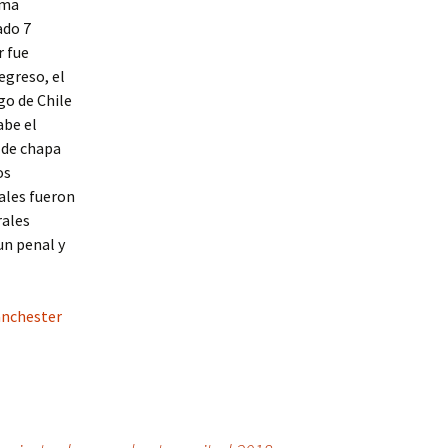
ima
ado 7
r fue
egreso, el
go de Chile
abe el
 de chapa
os
ales fueron
rales
un penal y
nchester