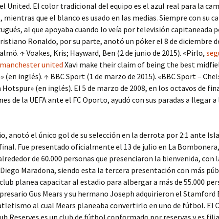
l United. El color tradicional del equipo es el azul real para la cam
 mientras que el blanco es usado en las medias. Siempre con su c
ugués, al que apoyaba cuando lo veía por televisión capitaneada p
Cristiano Ronaldo, por su parte, anotó un póker el 8 de diciembre d
almö. ↑ Voakes, Kris; Hayward, Ben (2 de junio de 2015). «Pirlo,
seg
 manchester united
Xavi make their claim of being the best midfie
 (en inglés). ↑ BBC Sport (1 de marzo de 2015). «BBC Sport – Chel
otspur» (en inglés). El 5 de marzo de 2008, en los octavos de fina
s de la UEFA ante el FC Oporto, ayudó con sus paradas a llegar a 
io, anotó el único gol de su selección en la derrota por 2:1 ante Isl
final. Fue presentado oficialmente el 13 de julio en La Bombonera,
alrededor de 60.000 personas que presenciaron la bienvenida, con l
 Diego Maradona, siendo esta la tercera presentación con más públ
l club planea capacitar al estadio para albergar a más de 55.000 pe
presario Gus Mears y su hermano Joseph adquirieron el Stamford 
atletismo al cual Mears planeaba convertirlo en uno de fútbol. El 
ub Reserves es un club de fútbol conformado por reservas y es filia