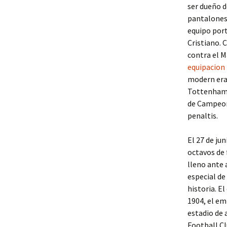
ser dueño de
pantalones,
equipo port
Cristiano. 
contra el M
equipacion
modern era»
Tottenham H
de Campeone
penaltis.
El 27 de jun
octavos de 
lleno ante 
especial de
historia. E
1904, el em
estadio de 
Football Cl