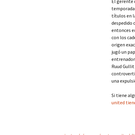
El gerente 
temporada e
títulos en 
despedido o
entonces en
con los cad
origen exac
jugó un pap
entrenador
Ruud Gullit
controverti
una expulsi
Si tiene a
united tien