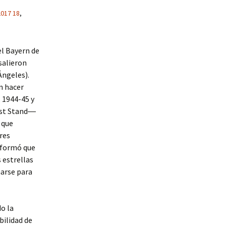
2017 18
,
el Bayern de
salieron
Ángeles).
n hacer
 1944-45 y
ast Stand―
 que
res
informó que
 estrellas
narse para
o la
bilidad de