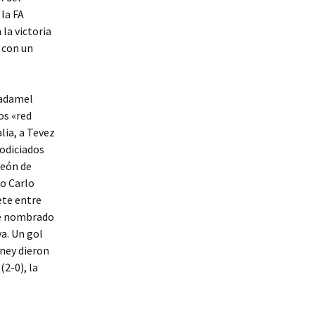
la FA
la victoria
 con un
Radamel
os «red
lia, a Tevez
codiciados
peón de
no Carlo
ete entre
ue nombrado
a. Un gol
oney dieron
(2-0), la