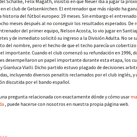
del Schalke, Felix Magath, insistió en que Neuer iba a jugar la próx
n el club de Gelsenkirchen. El entrenador que más rápido ha gan
la historia del fútbol europeo: 19 meses. Sin embargo el entrenado
cho meses después al no conseguir los resultados esperados. De r
trenador del primer equipo, Nelson Acosta, lo vio jugar en Santia
etes y de inmediato solicitó su ingreso a la División Adulta. No se s
to del nombre, pero el hecho de que el techo parecía un cobertizo
el importante. Cuando el club comenzó su refundación en 1996, d
es desempeñaron un papel importante durante esta etapa, los cu
 y Gianluca Vialli. Dicho partido estuvo plagado de decisiones arbit
das, incluyendo diversos penaltis reclamados por el club inglés, y 
ón discutida por el bando español.
lguna pregunta relacionada con exactamente dónde y cómo usar
ma
da
, puede hacerse con nosotros en nuestra propia página web.