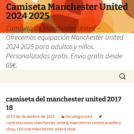
Camiseta Manchester United
2024 2025
Camiseta de Manchester United –
Ofrecemos equipación Manchester United
2024 2025 para adultos y niños.
Personalizadas gratis. Envío gratis desde
69€.
Saltar
Buscar:
al
contenido
camiseta del manchester united 2017
18
15 de diciembre de 2021
Uncategorized
contrataciones manchester united
,
manchester united jewellery
shop
,
red star manchester united shop