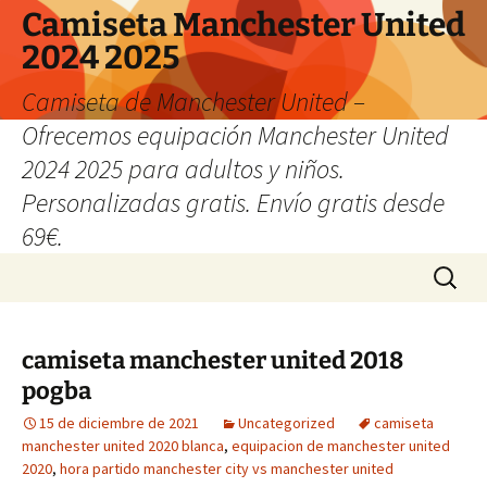
Camiseta Manchester United
2024 2025
Camiseta de Manchester United –
Ofrecemos equipación Manchester United
2024 2025 para adultos y niños.
Personalizadas gratis. Envío gratis desde
69€.
Saltar
Buscar:
al
contenido
camiseta manchester united 2018
pogba
15 de diciembre de 2021
Uncategorized
camiseta
manchester united 2020 blanca
,
equipacion de manchester united
2020
,
hora partido manchester city vs manchester united