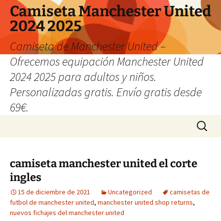
Camiseta Manchester United
2024 2025
Camiseta de Manchester United –
Ofrecemos equipación Manchester United
2024 2025 para adultos y niños.
Personalizadas gratis. Envío gratis desde
69€.
Saltar
Buscar:
al
contenido
camiseta manchester united el corte
ingles
15 de diciembre de 2021
Uncategorized
camisetas de
futbol de manchester united
,
manchester united shop returns
,
nuevos fichajes del manchester united