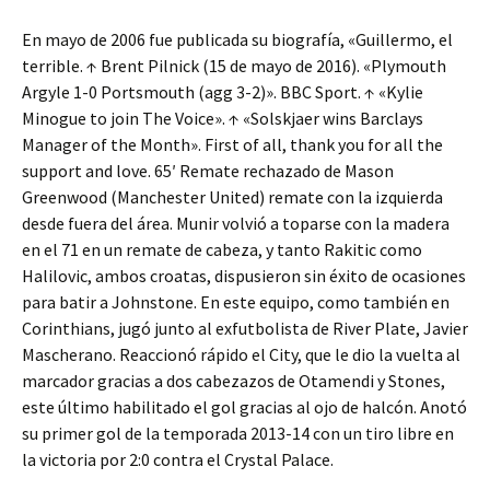
En mayo de 2006 fue publicada su biografía, «Guillermo, el
terrible. ↑ Brent Pilnick (15 de mayo de 2016). «Plymouth
Argyle 1-0 Portsmouth (agg 3-2)». BBC Sport. ↑ «Kylie
Minogue to join The Voice». ↑ «Solskjaer wins Barclays
Manager of the Month». First of all, thank you for all the
support and love. 65′ Remate rechazado de Mason
Greenwood (Manchester United) remate con la izquierda
desde fuera del área. Munir volvió a toparse con la madera
en el 71 en un remate de cabeza, y tanto Rakitic como
Halilovic, ambos croatas, dispusieron sin éxito de ocasiones
para batir a Johnstone. En este equipo, como también en
Corinthians, jugó junto al exfutbolista de River Plate, Javier
Mascherano. Reaccionó rápido el City, que le dio la vuelta al
marcador gracias a dos cabezazos de Otamendi y Stones,
este último habilitado el gol gracias al ojo de halcón. Anotó
su primer gol de la temporada 2013-14 con un tiro libre en
la victoria por 2:0 contra el Crystal Palace.