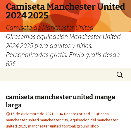
Camiseta Manchester United
2024 2025
Camiseta de Manchester United –
Ofrecemos equipación Manchester United
2024 2025 para adultos y niños.
Personalizadas gratis. Envío gratis desde
69€.
Saltar
Buscar:
al
contenido
camiseta manchester united manga
larga
15 de diciembre de 2021
Uncategorized
canal
manchester united manchester city
,
equipacion del manchester
united 2019
,
manchester united football ground shop