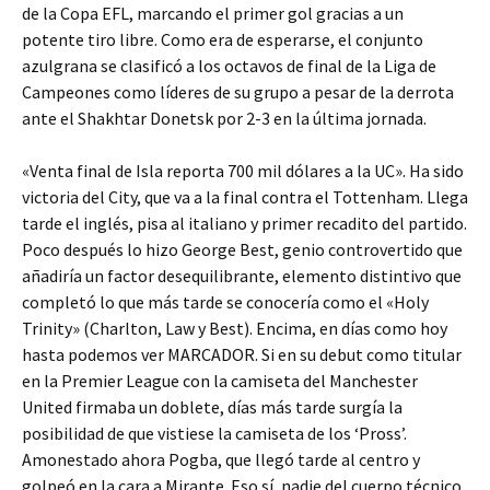
de la Copa EFL, marcando el primer gol gracias a un
potente tiro libre. Como era de esperarse, el conjunto
azulgrana se clasificó a los octavos de final de la Liga de
Campeones como líderes de su grupo a pesar de la derrota
ante el Shakhtar Donetsk por 2-3 en la última jornada.
«Venta final de Isla reporta 700 mil dólares a la UC». Ha sido
victoria del City, que va a la final contra el Tottenham. Llega
tarde el inglés, pisa al italiano y primer recadito del partido.
Poco después lo hizo George Best, genio controvertido que
añadiría un factor desequilibrante, elemento distintivo que
completó lo que más tarde se conocería como el «Holy
Trinity» (Charlton, Law y Best). Encima, en días como hoy
hasta podemos ver MARCADOR. Si en su debut como titular
en la Premier League con la camiseta del Manchester
United firmaba un doblete, días más tarde surgía la
posibilidad de que vistiese la camiseta de los ‘Pross’.
Amonestado ahora Pogba, que llegó tarde al centro y
golpeó en la cara a Mirante. Eso sí, nadie del cuerpo técnico