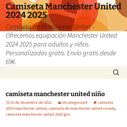
Camiseta Manchester United
2024 2025
Camiseta de Manchester United –
Ofrecemos equipación Manchester United
2024 2025 para adultos y niños.
Personalizadas gratis. Envío gratis desde
69€.
Saltar
Buscar:
al
contenido
camiseta manchester united niño
15 de diciembre de 2021
Uncategorized
camiseta
2019 manchester united
,
camiseta de manchester united rosada
,
camiseta manchester united 2020 gris