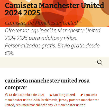
Camiseta Manchester United
2024 2025
Camiseta de Manchester United –
Ofrecemos equipación Manchester United
2024 2025 para adultos y niños.
Personalizadas gratis. Envío gratis desde
69€.
Saltar
Buscar:
al
contenido
camiseta manchester united rosa
comprar
15 de diciembre de 2021
Uncategorized
camiseta
manchester united 2020 ibrahimovic
,
jersey portero manchester
united
,
resumen manchester city vs manchester united