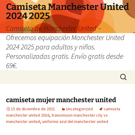
Camiseta Manchester United
2024 2025
Camiseta de Manchester United –
Ofrecemos equipación Manchester United
2024 2025 para adultos y niños.
Personalizadas gratis. Envío gratis desde
69€.
Saltar
Buscar:
al
contenido
camiseta mujer manchester united
15 de diciembre de 2021
Uncategorized
camiseta
manchester united 2016
,
transmision manchester city vs
manchester united
,
uniforme azul del manchester united