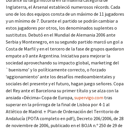
Durante su larga historia en la máxima categoría de
Inglaterra, el Arsenal estableció numerosos récords. Cada
uno de los dos equipos consta de un máximo de 11 jugadores
y un mínimo de 7. Durante el partido se podrán cambiar a
estos jugadores por otros, los denominados suplentes o
sustitutos. Debutó en el Mundial de Alemania 2006 ante
Serbia y Montenegro, en su segundo partido marcó un gol a
Costa de Marfil y en el tercero de la fase de grupos quedaron
empate a 0 ante Argentina. Iniciativa para mejorar la
sociedad aprovechando su impacto global, marketing del
`buenismo’ y lo políticamente correcto, o forzado
‘aggionamiento’ ante los desafíos medioambientales y
sociales del presente y el futuro, hagan juego señores. Copa
del Rey ante el Barcelona su primer título y se alza con la
ansiada «Décima» Copa de Europa,
supervigo.com
tras
superar en la prórroga de la final de Lisboa por 4-1 al
Atlético de Madrid. ↑ Plan de Ordenación del Territorio de
Andalucía (POTA completo en pdf), Decreto 206/2006, de 28
de noviembre de 2006, publicado en el BOJA n.º 250 de 29 de