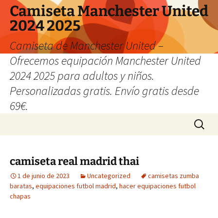
Camiseta Manchester United
2024 2025
Camiseta de Manchester United –
Ofrecemos equipación Manchester United
2024 2025 para adultos y niños.
Personalizadas gratis. Envío gratis desde
69€.
Saltar
Buscar:
al
contenido
camiseta real madrid thai
1 de junio de 2023
Uncategorized
camisetas zumba
baratas
,
equipaciones futbol madrid
,
hacer equipaciones futbol
chapas