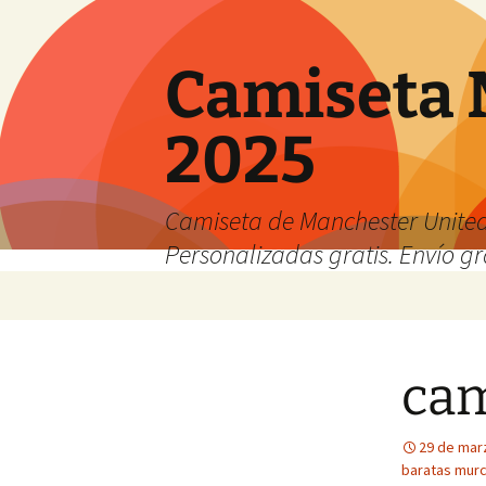
Camiseta 
2025
Camiseta de Manchester United
Personalizadas gratis. Envío gr
Saltar
al
contenido
cam
29 de mar
baratas murc