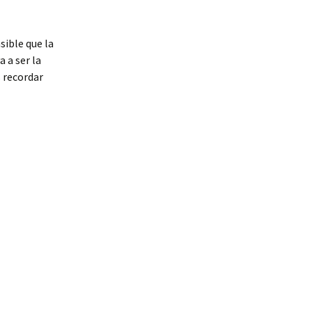
sible que la
 a ser la
 recordar