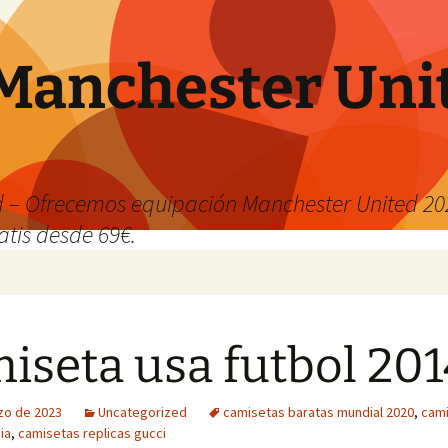
Manchester Uni
 – Ofrecemos equipación Manchester United 202
atis desde 69€.
iseta usa futbol 20
zo de 2023
Uncategorized
camisetas baratas mundial 2020
,
cam
ia
,
camisetas replicas gucci