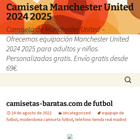
Camiseta Manchester United
2024 2025
Camiseta de Manchester United –
Ofrecemos equipación Manchester United
2024 2025 para adultos y niños.
Personalizadas gratis. Envío gratis desde
69€.
Saltar
Buscar:
al
contenido
camisetas-baratas.com de futbol
24 de agosto de 2022
Uncategorized
equipaje de
futbol
,
moderdonia camiseta futbol
,
telefono tienda real madrid