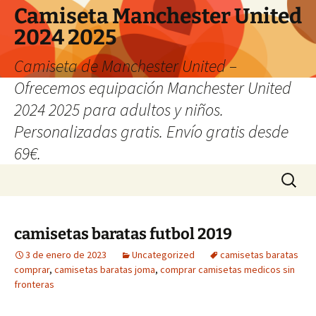
Camiseta Manchester United
2024 2025
Camiseta de Manchester United –
Ofrecemos equipación Manchester United
2024 2025 para adultos y niños.
Personalizadas gratis. Envío gratis desde
69€.
Saltar
Buscar:
al
contenido
camisetas baratas futbol 2019
3 de enero de 2023
Uncategorized
camisetas baratas
comprar
,
camisetas baratas joma
,
comprar camisetas medicos sin
fronteras