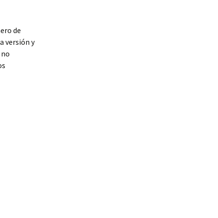
nero de
a versión y
n no
os