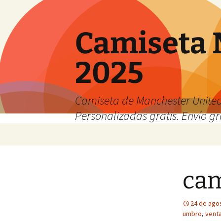
Camiseta 
2025
Camiseta de Manchester United
Personalizadas gratis. Envío gr
Saltar
al
contenido
cam
24 de ago
umbro
,
venta