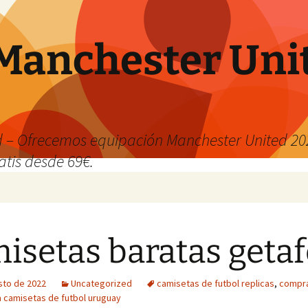
Manchester Uni
 – Ofrecemos equipación Manchester United 202
atis desde 69€.
isetas baratas getaf
sto de 2022
Uncategorized
camisetas de futbol replicas
,
compra
 camisetas de futbol uruguay