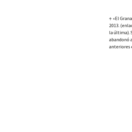
↑ «El Grana
2013. (enla
la última).
abandonó al
anteriores 