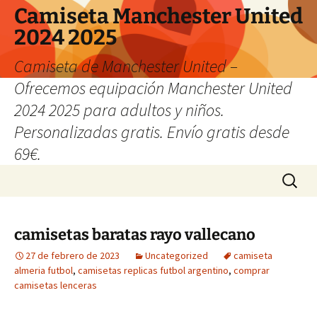
Camiseta Manchester United
2024 2025
Camiseta de Manchester United –
Ofrecemos equipación Manchester United
2024 2025 para adultos y niños.
Personalizadas gratis. Envío gratis desde
69€.
Saltar
Buscar:
al
contenido
camisetas baratas rayo vallecano
27 de febrero de 2023
Uncategorized
camiseta
almeria futbol
,
camisetas replicas futbol argentino
,
comprar
camisetas lenceras