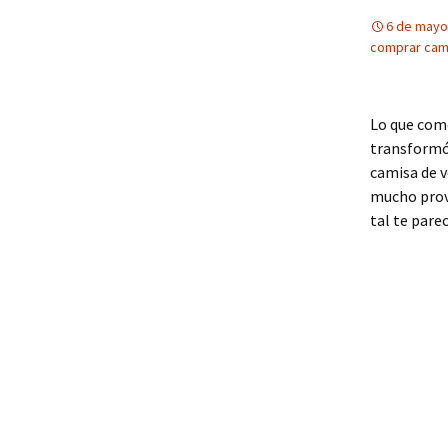
6 de mayo
comprar cam
Lo que come
transformó
camisa de v
mucho prove
tal te pare