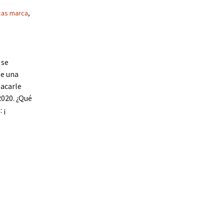
cas marca
,
 se
te una
sacarle
2020. ¿Qué
 ¡