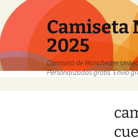
Camiseta 
2025
Camiseta de Manchester United
Personalizadas gratis. Envío gr
Saltar
al
contenido
cam
cue