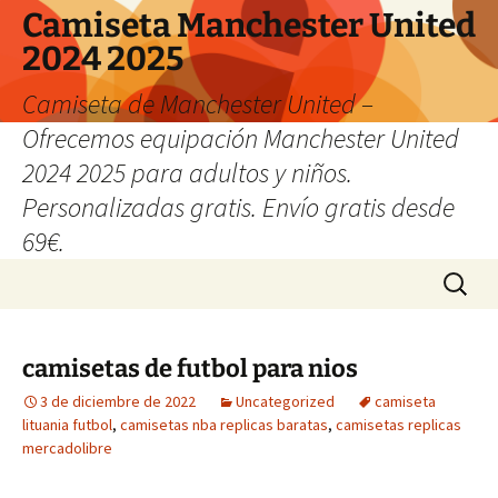
Camiseta Manchester United
2024 2025
Camiseta de Manchester United –
Ofrecemos equipación Manchester United
2024 2025 para adultos y niños.
Personalizadas gratis. Envío gratis desde
69€.
Saltar
Buscar:
al
contenido
camisetas de futbol para nios
3 de diciembre de 2022
Uncategorized
camiseta
lituania futbol
,
camisetas nba replicas baratas
,
camisetas replicas
mercadolibre