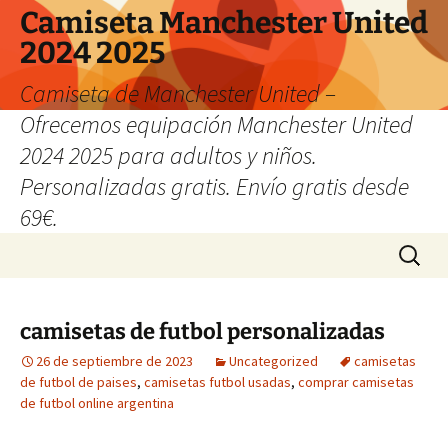
Camiseta Manchester United
2024 2025
Camiseta de Manchester United –
Ofrecemos equipación Manchester United
2024 2025 para adultos y niños.
Personalizadas gratis. Envío gratis desde
69€.
Saltar
Buscar:
al
contenido
camisetas de futbol personalizadas
26 de septiembre de 2023
Uncategorized
camisetas
de futbol de paises
,
camisetas futbol usadas
,
comprar camisetas
de futbol online argentina