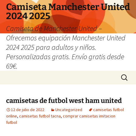
Camiseta Manchester United
2024 2025
Camiseta de Manchester United –
Ofrecemos equipación Manchester United
2024 2025 para adultos y niños.
Personalizadas gratis. Envío gratis desde
69€.
Saltar
Buscar:
al
contenido
camisetas de futbol west ham united
12 de julio de 2022
Uncategorized
camisetas futbol
online
,
camisetas futbol tacna
,
comprar camisetas imitacion
futbol