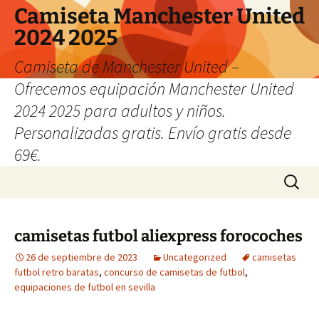
Camiseta Manchester United
2024 2025
Camiseta de Manchester United –
Ofrecemos equipación Manchester United
2024 2025 para adultos y niños.
Personalizadas gratis. Envío gratis desde
69€.
Saltar
Buscar:
al
contenido
camisetas futbol aliexpress forocoches
26 de septiembre de 2023
Uncategorized
camisetas
futbol retro baratas
,
concurso de camisetas de futbol
,
equipaciones de futbol en sevilla