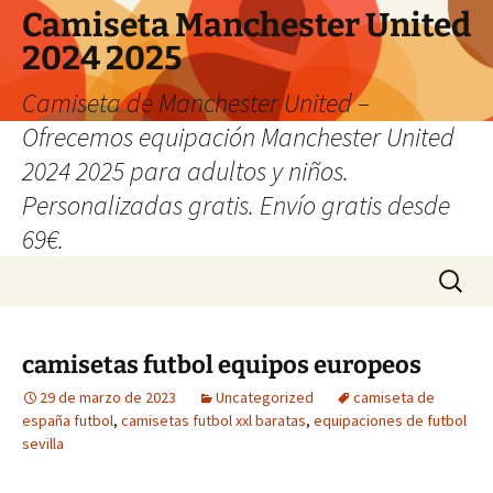
Camiseta Manchester United
2024 2025
Camiseta de Manchester United –
Ofrecemos equipación Manchester United
2024 2025 para adultos y niños.
Personalizadas gratis. Envío gratis desde
69€.
Saltar
Buscar:
al
contenido
camisetas futbol equipos europeos
29 de marzo de 2023
Uncategorized
camiseta de
españa futbol
,
camisetas futbol xxl baratas
,
equipaciones de futbol
sevilla