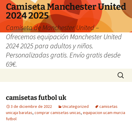
Camiseta Manchester United
2024 2025
Camiseta de Manchester United –
Ofrecemos equipación Manchester United
2024 2025 para adultos y niños.
Personalizadas gratis. Envío gratis desde
69€.
Saltar
Buscar:
al
contenido
camisetas futbol uk
3 de diciembre de 2022
Uncategorized
camisetas
unicaja baratas
,
comprar camisetas unicas
,
equipacion ucam murcia
futbol