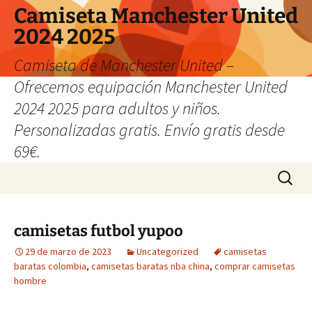
Camiseta Manchester United
2024 2025
Camiseta de Manchester United –
Ofrecemos equipación Manchester United
2024 2025 para adultos y niños.
Personalizadas gratis. Envío gratis desde
69€.
Saltar
Buscar:
al
contenido
camisetas futbol yupoo
29 de marzo de 2023
Uncategorized
camisetas
baratas colombia
,
camisetas baratas nba china
,
comprar camisetas
hombre