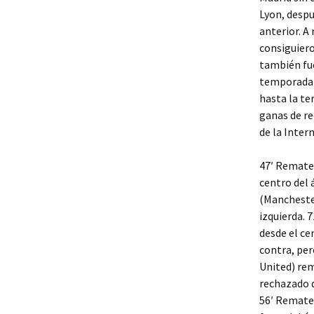
Lyon, desp
anterior. A
consiguiero
también fu
temporada j
hasta la te
ganas de re
de la Inte
47′ Remate
centro del 
(Manchester
izquierda. 
desde el ce
contra, per
United) rem
rechazado d
56′ Remate 