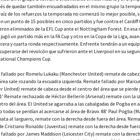
ués de quedar también encuadradados en el mismo grupo la temp
 raíz de los refuerzos la temporada no comenzó lo mejor posible, 
n un punto de 15 posibles en cinco partidos y fue contra el Cardiff 
eron eliminados de la EFL Cup ante el Nottingham Forest. En esa
ugó un partido más en la FA Cup y otro en la Copa de la Liga, ava
rcera y cuarta ronda respectivamente. Enfrente tendrán a un equi
cuperarse del revolcón que sufrieron ante el Liverpool en su segu
rnational Champions Cup.
 fallado por Romelu Lukaku (Manchester United) remate de cabez
área sale rozando la escuadra izquierda. Remate fallado por Marcu
 United) remate de cabeza desde el centro del área que se pierde 
71′ Remate rechazado de Héctor Bellerín (Arsenal) remate con la i
ntro del área. El United se agarraba a las cabalgadas de Pogba en 
o todas se perdían al acercarse al área de Bravo. 88′ Paul Pogba (
ata al larguero, remate con la derecha desde fuera del área. Rem
e Cristiano Ronaldo (Juventus) remate con la derecha desde fuera
fallado por James Maddison (Leicester City) remate con la derec