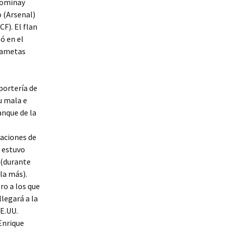
cTominay
o (Arsenal)
CF). El flan
ó en el
rdametas
 portería de
su mala e
anque de la
saciones de
e estuvo
 (durante
la más).
ro a los que
legará a la
EE.UU.
Enrique