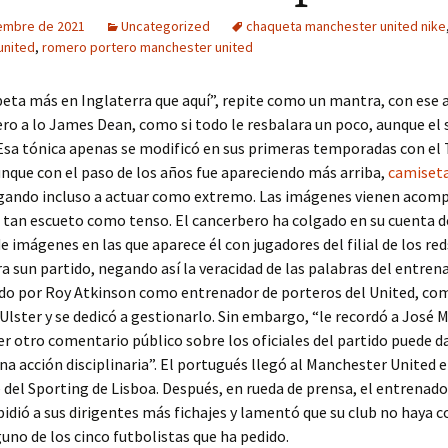
iembre de 2021
Uncategorized
chaqueta manchester united nike
united
,
romero portero manchester united
eta más en Inglaterra que aquí”, repite como un mantra, con ese a
ro a lo James Dean, como si todo le resbalara un poco, aunque el
 Esa tónica apenas se modificó en sus primeras temporadas con e
nque con el paso de los años fue apareciendo más arriba,
camiseta
gando incluso a actuar como extremo. Las imágenes vienen acom
tan escueto como tenso. El cancerbero ha colgado en su cuenta d
 imágenes en las que aparece él con jugadores del filial de los red
ra sun partido, negando así la veracidad de las palabras del entren
ido por Roy Atkinson como entrenador de porteros del United, co
 Ulster y se dedicó a gestionarlo. Sin embargo, “le recordó a José
er otro comentario público sobre los oficiales del partido puede 
na acción disciplinaria”. El portugués llegó al Manchester United 
del Sporting de Lisboa. Después, en rueda de prensa, el entrenado
idió a sus dirigentes más fichajes y lamentó que su club no haya 
guno de los cinco futbolistas que ha pedido.