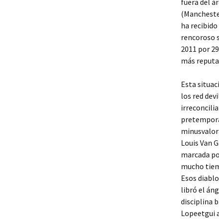
fuera del á
(Manchester
ha recibido
rencoroso s
2011 por 29
más reputa
Esta situac
los red dev
irreconcili
pretemporad
minusvalora
Louis Van G
marcada por
mucho tiemp
Esos diablo
libró el án
disciplina 
Lopeetgui a