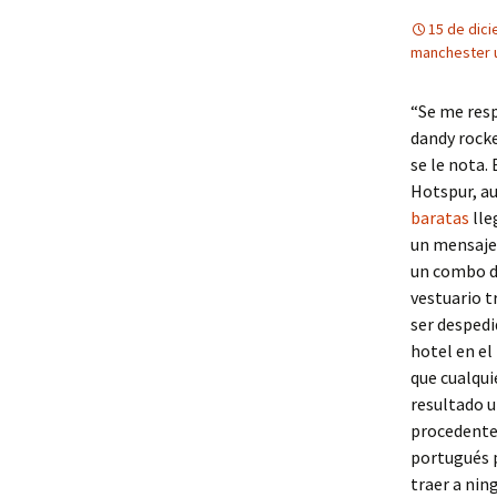
15 de dic
manchester 
“Se me resp
dandy rocke
se le nota.
Hotspur, au
baratas
lle
un mensaje 
un combo de
vestuario t
ser desped
hotel en el
que cualqui
resultado u
procedente 
portugués p
traer a nin