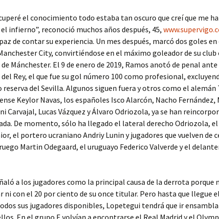
cuperé el conocimiento todo estaba tan oscuro que creí que me h
 el infierno”, reconoció muchos años después, 45,
www.supervigo.
apaz de contar su experiencia. Un mes después, marcó dos goles en
 Manchester City, convirtiéndose en el máximo goleador de su club 
d de Mánchester. El 9 de enero de 2019, Ramos anotó de penal ante
 del Rey, el que fue su gol número 100 como profesional, excluyen
o reserva del Sevilla. Algunos siguen fuera y otros como el alemán
cense Keylor Navas, los españoles Isco Alarcón, Nacho Fernández,
ni Carvajal, Lucas Vázquez y Álvaro Odriozola, ya se han reincorpor
a. De momento, sólo ha llegado el lateral derecho Odriozola, el
nior, el portero ucraniano Andriy Lunin y jugadores que vuelven de 
uego Martin Odegaard, el uruguayo Federico Valverde y el delante
aló a los jugadores como la principal causa de la derrota porque 
r ni con el 20 por ciento de su once titular. Pero hasta que llegu
todos sus jugadores disponibles, Lopetegui tendrá que ir ensambla
ellos. En el grupo E volvían a encontrarse el Real Madrid y el Olym