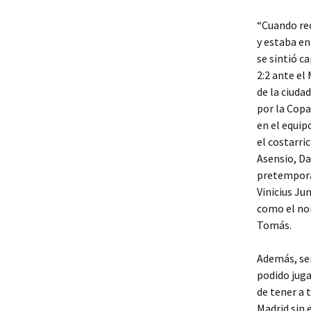
“Cuando re
y estaba en
se sintió c
2:2 ante el
de la ciuda
por la Copa
en el equip
el costarri
Asensio, Da
pretemporad
Vinicius Ju
como el nor
Tomás.
Además, señ
podido juga
de tener a 
Madrid sin 