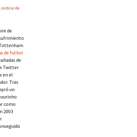
,
noticia de
ire de
 sufrimiento
l Tottenham
s de futbol
pañadas de
e Twitter
s en el
ador. Tras
mpró un
 Mourinho
dar como
en 2003
r
conseguido