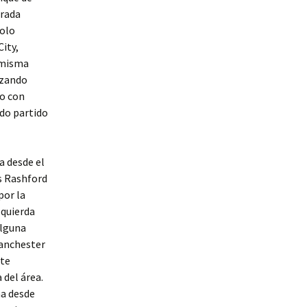
orada
solo
City,
 misma
nzando
po con
ndo partido
a desde el
s Rashford
por la
zquierda
alguna
Manchester
ate
 del área.
ha desde