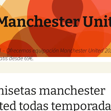
Manchester Uni
 – Ofrecemos equipación Manchester United 202
atis desde 69€.
isetas manchester
ted todas temporad