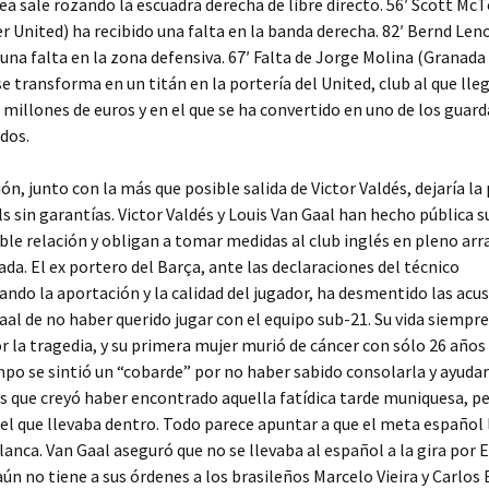
rea sale rozando la escuadra derecha de libre directo. 56′ Scott M
 United) ha recibido una falta en la banda derecha. 82′ Bernd Len
 una falta en la zona defensiva. 67′ Falta de Jorge Molina (Granada 
e transforma en un titán en la portería del United, club al que lleg
 millones de euros y en el que se ha convertido en uno de los gua
dos.
ión, junto con la más que posible salida de Victor Valdés, dejaría la
ils sin garantías. Victor Valdés y Louis Van Gaal han hecho pública 
able relación y obligan a tomar medidas al club inglés en pleno arr
a. El ex portero del Barça, ante las declaraciones del técnico
ndo la aportación y la calidad del jugador, ha desmentido las acu
aal de no haber querido jugar con el equipo sub-21. Su vida siempr
 la tragedia, y su primera mujer murió de cáncer con sólo 26 años
o se sintió un “cobarde” por no haber sabido consolarla y ayudar
s que creyó haber encontrado aquella fatídica tarde muniquesa, pe
gel que llevaba dentro. Todo parece apuntar a que el meta español l
blanca. Van Gaal aseguró que no se llevaba al español a la gira por 
ún no tiene a sus órdenes a los brasileños Marcelo Vieira y Carlos 