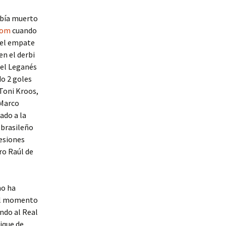
abía muerto
com
cuando
 el empate
en el derbi
 el Leganés
do 2 goles
 Toni Kroos,
 Marco
ado a la
 brasileño
cesiones
ro Raúl de
no ha
e el momento
ndo al Real
pique de