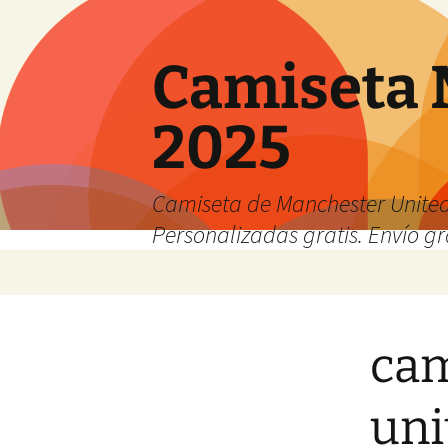
Camiseta 
2025
Camiseta de Manchester United
Personalizadas gratis. Envío gr
Saltar
al
contenido
cam
uni