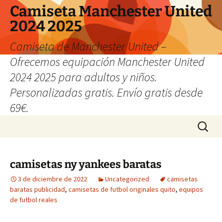
Camiseta Manchester United
2024 2025
Camiseta de Manchester United –
Ofrecemos equipación Manchester United
2024 2025 para adultos y niños.
Personalizadas gratis. Envío gratis desde
69€.
Saltar
Buscar:
al
contenido
camisetas ny yankees baratas
3 de diciembre de 2022
Uncategorized
camisetas
baratas publicidad
,
camisetas de futbol originales quito
,
equipos
de futbol reales