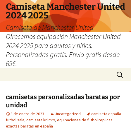
Camiseta Manchester United
2024 2025
Camiseta de Manchester United –
Ofrecemos equipación Manchester United
2024 2025 para adultos y niños.
Personalizadas gratis. Envío gratis desde
69€.
Saltar
Buscar:
al
contenido
camisetas personalizadas baratas por
unidad
3 de enero de 2023
Uncategorized
camiseta españa
futbol sala
,
camiseta krl mrx
,
equipaciones de futbol replicas
exactas baratas en españa