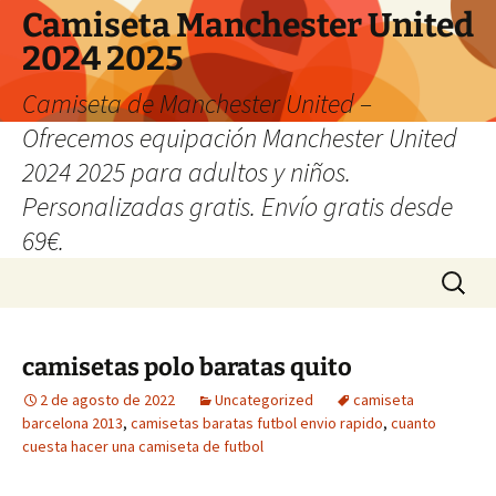
Camiseta Manchester United
2024 2025
Camiseta de Manchester United –
Ofrecemos equipación Manchester United
2024 2025 para adultos y niños.
Personalizadas gratis. Envío gratis desde
69€.
Saltar
Buscar:
al
contenido
camisetas polo baratas quito
2 de agosto de 2022
Uncategorized
camiseta
barcelona 2013
,
camisetas baratas futbol envio rapido
,
cuanto
cuesta hacer una camiseta de futbol