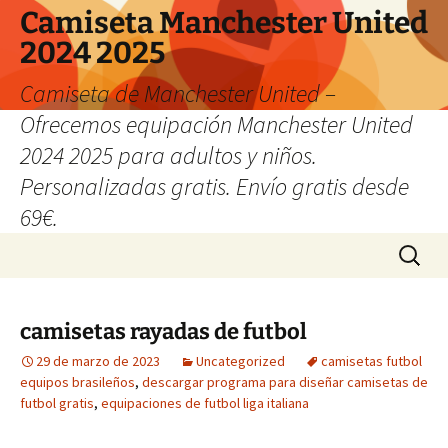
Camiseta Manchester United
2024 2025
Camiseta de Manchester United –
Ofrecemos equipación Manchester United
2024 2025 para adultos y niños.
Personalizadas gratis. Envío gratis desde
69€.
Saltar
Buscar:
al
contenido
camisetas rayadas de futbol
29 de marzo de 2023
Uncategorized
camisetas futbol
equipos brasileños
,
descargar programa para diseñar camisetas de
futbol gratis
,
equipaciones de futbol liga italiana