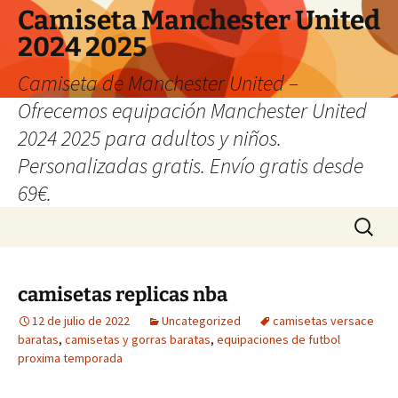
Camiseta Manchester United
2024 2025
Camiseta de Manchester United –
Ofrecemos equipación Manchester United
2024 2025 para adultos y niños.
Personalizadas gratis. Envío gratis desde
69€.
Saltar
Buscar:
al
contenido
camisetas replicas nba
12 de julio de 2022
Uncategorized
camisetas versace
baratas
,
camisetas y gorras baratas
,
equipaciones de futbol
proxima temporada