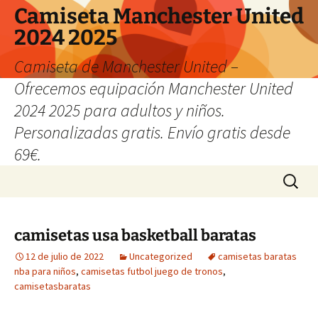
Camiseta Manchester United
2024 2025
Camiseta de Manchester United –
Ofrecemos equipación Manchester United
2024 2025 para adultos y niños.
Personalizadas gratis. Envío gratis desde
69€.
Saltar
Buscar:
al
contenido
camisetas usa basketball baratas
12 de julio de 2022
Uncategorized
camisetas baratas
nba para niños
,
camisetas futbol juego de tronos
,
camisetasbaratas