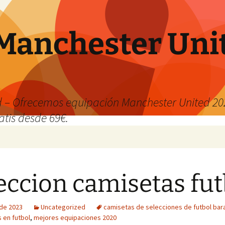
Manchester Uni
 – Ofrecemos equipación Manchester United 202
atis desde 69€.
eccion camisetas fut
 de 2023
Uncategorized
camisetas de selecciones de futbol bar
 en futbol
,
mejores equipaciones 2020