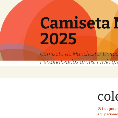
Camiseta 
2025
Camiseta de Manchester United
Personalizadas gratis. Envío gr
Saltar
al
contenido
col
1 de junio
equipaciones