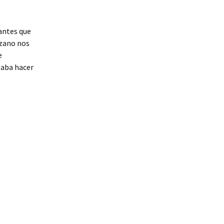
 antes que
nzano nos
e
taba hacer