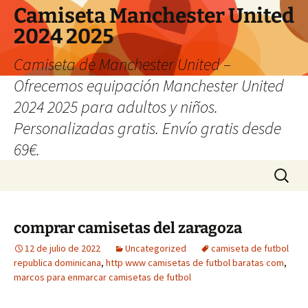
Camiseta Manchester United
2024 2025
Camiseta de Manchester United –
Ofrecemos equipación Manchester United
2024 2025 para adultos y niños.
Personalizadas gratis. Envío gratis desde
69€.
Saltar
Buscar:
al
contenido
comprar camisetas del zaragoza
12 de julio de 2022
Uncategorized
camiseta de futbol
republica dominicana
,
http www camisetas de futbol baratas com
,
marcos para enmarcar camisetas de futbol