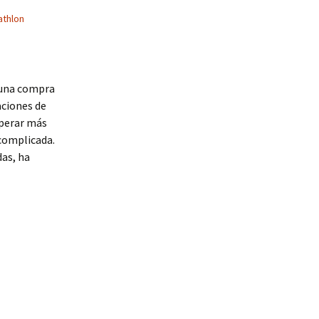
athlon
r una compra
aciones de
sperar más
 complicada.
das, ha