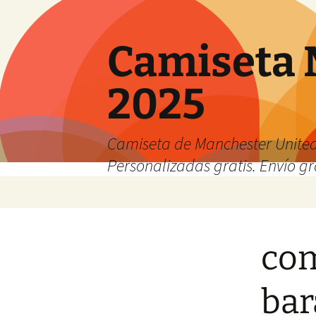
Camiseta 
2025
Camiseta de Manchester United
Personalizadas gratis. Envío gr
Saltar
al
contenido
com
bar