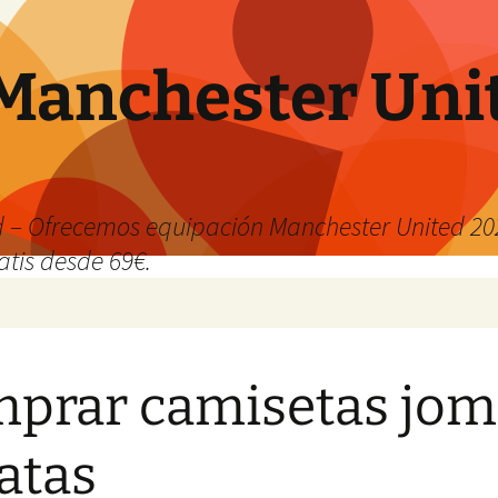
Manchester Uni
 – Ofrecemos equipación Manchester United 202
atis desde 69€.
prar camisetas jom
atas