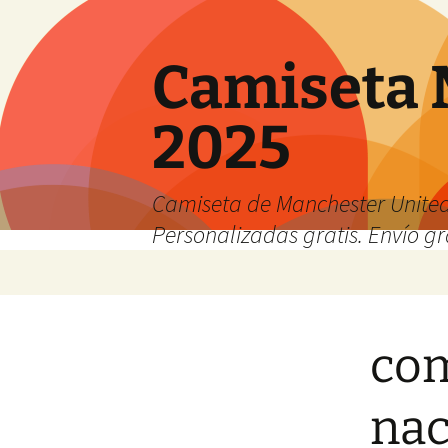
Camiseta 
2025
Camiseta de Manchester United
Personalizadas gratis. Envío gr
Saltar
al
contenido
com
nac