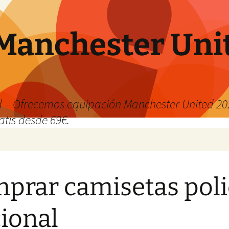
Manchester Uni
 – Ofrecemos equipación Manchester United 202
atis desde 69€.
prar camisetas poli
ional