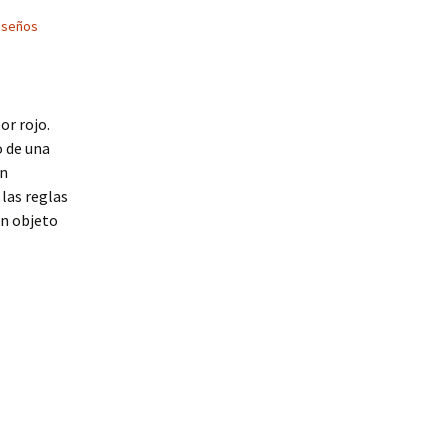
iseños
or rojo.
o de una
on
las reglas
ún objeto