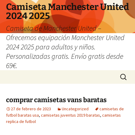
Camiseta Manchester United
2024 2025
Camiseta de Manchester United –
Ofrecemos equipación Manchester United
2024 2025 para adultos y niños.
Personalizadas gratis. Envío gratis desde
69€.
Saltar
Buscar:
al
contenido
comprar camisetas vans baratas
27 de febrero de 2023
Uncategorized
camisetas de
futbol baratas usa
,
camisetas juventus 2019 baratas
,
camisetas
replica de futbol