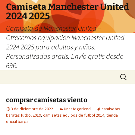
Camiseta Manchester United
2024 2025
Camiseta de Manchester United –
Ofrecemos equipación Manchester United
2024 2025 para adultos y niños.
Personalizadas gratis. Envío gratis desde
69€.
Saltar
Buscar:
al
contenido
comprar camisetas viento
3 de diciembre de 2022
Uncategorized
camisetas
baratas futbol 2019
,
camisetas equipos de futbol 2014
,
tienda
oficial barça