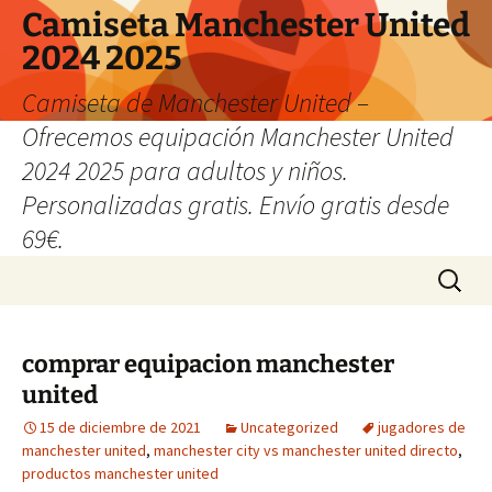
Camiseta Manchester United
2024 2025
Camiseta de Manchester United –
Ofrecemos equipación Manchester United
2024 2025 para adultos y niños.
Personalizadas gratis. Envío gratis desde
69€.
Saltar
Buscar:
al
contenido
comprar equipacion manchester
united
15 de diciembre de 2021
Uncategorized
jugadores de
manchester united
,
manchester city vs manchester united directo
,
productos manchester united