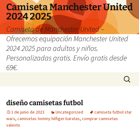
Camiseta Manchester United
2024 2025
Camiseta de Manchester United –
Ofrecemos equipación Manchester United
2024 2025 para adultos y niños.
Personalizadas gratis. Envío gratis desde
69€.
Saltar
Buscar:
al
contenido
diseño camisetas futbol
1 de junio de 2023
Uncategorized
camiseta futbol star
wars
,
camisetas tommy hilfiger baratas
,
comprar camisetas
valento