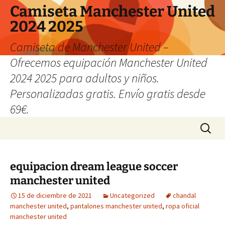
Camiseta Manchester United
2024 2025
Camiseta de Manchester United –
Ofrecemos equipación Manchester United
2024 2025 para adultos y niños.
Personalizadas gratis. Envío gratis desde
69€.
Saltar
Buscar:
al
contenido
equipacion dream league soccer
manchester united
15 de diciembre de 2021
Uncategorized
chandal
manchester united
,
pantalones manchester united
,
ropa oficial
manchester united