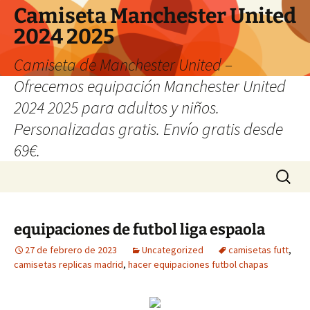
Camiseta Manchester United
2024 2025
Camiseta de Manchester United –
Ofrecemos equipación Manchester United
2024 2025 para adultos y niños.
Personalizadas gratis. Envío gratis desde
69€.
Saltar
Buscar:
al
contenido
equipaciones de futbol liga espaola
27 de febrero de 2023
Uncategorized
camisetas futt
,
camisetas replicas madrid
,
hacer equipaciones futbol chapas