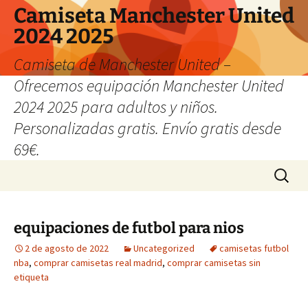
Camiseta Manchester United
2024 2025
Camiseta de Manchester United –
Ofrecemos equipación Manchester United
2024 2025 para adultos y niños.
Personalizadas gratis. Envío gratis desde
69€.
Saltar
Buscar:
al
contenido
equipaciones de futbol para nios
2 de agosto de 2022
Uncategorized
camisetas futbol
nba
,
comprar camisetas real madrid
,
comprar camisetas sin
etiqueta