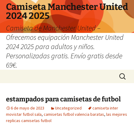
Camiseta Manchester United
2024 2025
Camiseta de Manchester United –
Ofrecemos equipación Manchester United
2024 2025 para adultos y niños.
Personalizadas gratis. Envío gratis desde
69€.
Saltar
Buscar:
al
contenido
estampados para camisetas de futbol
6 de mayo de 2023
Uncategorized
camiseta inter
movistar futbol sala
,
camisetas futbol valencia baratas
,
las mejores
replicas camisetas futbol