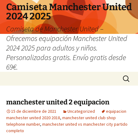
Camiseta Manchester United
2024 2025
Camiseta de Manchester United –
Ofrecemos equipación Manchester United
2024 2025 para adultos y niños.
Personalizadas gratis. Envío gratis desde
69€.
Saltar
Buscar:
al
contenido
manchester united 2 equipacion
15 de diciembre de 2021
Uncategorized
equipacion
manchester united 2020 2018
,
manchester united club shop
telephone number
,
manchester united vs manchester city partido
completo