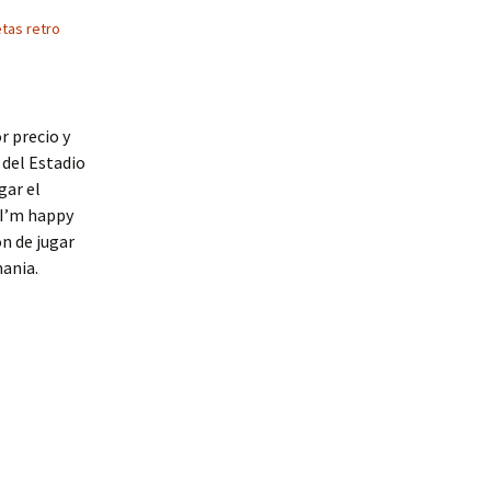
tas retro
r precio y
 del Estadio
gar el
 I’m happy
ón de jugar
mania.