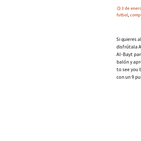
3 de ener
futbol
,
compr
Si quieres 
disfrútala 
Al-Bayt par
balón y apr
to see you 
con un 9 pu