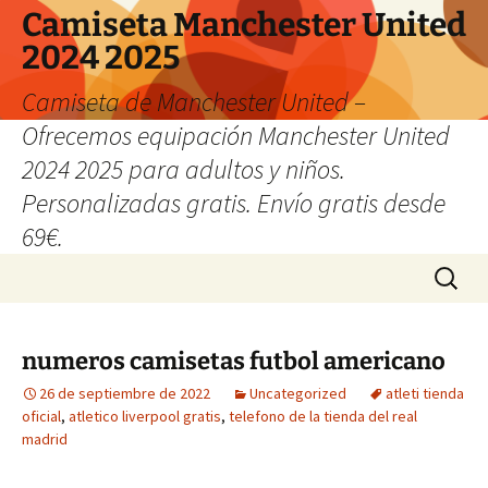
Camiseta Manchester United
2024 2025
Camiseta de Manchester United –
Ofrecemos equipación Manchester United
2024 2025 para adultos y niños.
Personalizadas gratis. Envío gratis desde
69€.
Saltar
Buscar:
al
contenido
numeros camisetas futbol americano
26 de septiembre de 2022
Uncategorized
atleti tienda
oficial
,
atletico liverpool gratis
,
telefono de la tienda del real
madrid