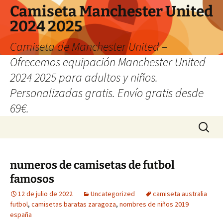
Camiseta Manchester United
2024 2025
Camiseta de Manchester United –
Ofrecemos equipación Manchester United
2024 2025 para adultos y niños.
Personalizadas gratis. Envío gratis desde
69€.
Saltar
Buscar:
al
contenido
numeros de camisetas de futbol
famosos
12 de julio de 2022
Uncategorized
camiseta australia
futbol
,
camisetas baratas zaragoza
,
nombres de niños 2019
españa