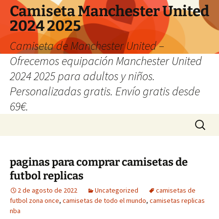
Camiseta Manchester United
2024 2025
Camiseta de Manchester United –
Ofrecemos equipación Manchester United
2024 2025 para adultos y niños.
Personalizadas gratis. Envío gratis desde
69€.
Saltar
Buscar:
al
contenido
paginas para comprar camisetas de
futbol replicas
2 de agosto de 2022
Uncategorized
camisetas de
futbol zona once
,
camisetas de todo el mundo
,
camisetas replicas
nba