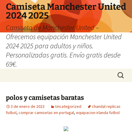
Camiseta Manchester United
2024 2025
Camiseta de Manchester United –
Ofrecemos equipación Manchester United
2024 2025 para adultos y niños.
Personalizadas gratis. Envío gratis desde
69€.
Saltar
Buscar:
al
contenido
polos y camisetas baratas
3 de enero de 2023
Uncategorized
chandal replicas
futbol
,
comprar camisetas en portugal
,
equipacion irlanda futbol