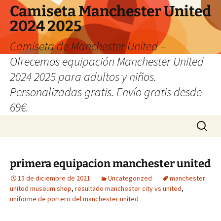
Camiseta Manchester United
2024 2025
Camiseta de Manchester United –
Ofrecemos equipación Manchester United
2024 2025 para adultos y niños.
Personalizadas gratis. Envío gratis desde
69€.
Saltar
Buscar:
al
contenido
primera equipacion manchester united
15 de diciembre de 2021
Uncategorized
manchester
united museum shop
,
resultado manchester city vs united
,
uniforme de portero del manchester united